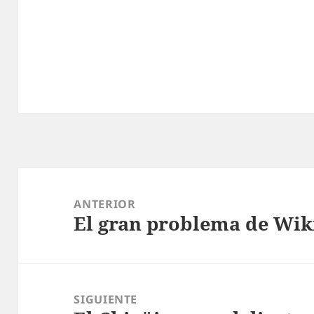
Navegación
de
ANTERIOR
El gran problema de Wik
entradas
Entrada
anterior:
SIGUIENTE