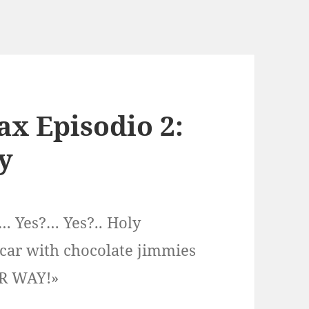
x Episodio 2:
y
… Yes?… Yes?.. Holy
car with chocolate jimmies
UR WAY!»