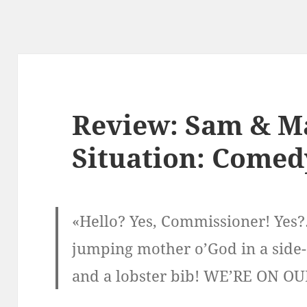
Review: Sam & Ma
Situation: Comed
«Hello? Yes, Commissioner! Yes?
jumping mother o’God in a side-
and a lobster bib! WE’RE ON O