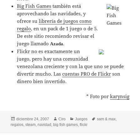
Big Fish Games
también está
aprovechando las navidades, y
ofrece su
librería de juegos como
regalo
, en un pack de 1 juego o de 5.
De este sitio recomiendo revisar el
juego llamado
.
Azada
Flickr no es exactamente un
juego, pero hay una comunidad
venezolana creciente y con la que uno se puede
divertir mucho. Las
cuentas PRO de Flickr
son
dinero bien invertido.
* Foto por
karynsig
Publicado
Autor
Categorías
Etiquetas
diciembre 24, 2007
Ciro
Juegos
sam & max
,
el
regalos
,
steam
,
navidad
,
big fish games
,
flickr