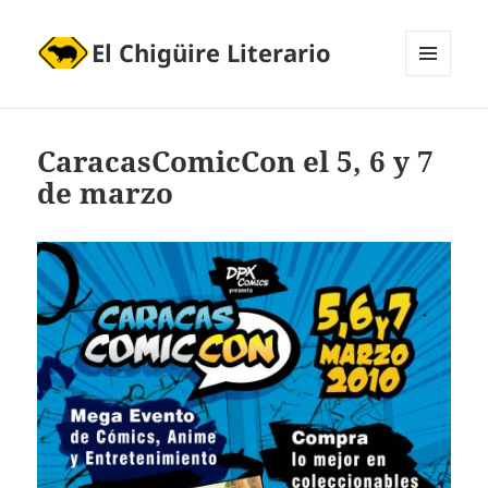
El Chigüire Literario
MENÚ
Y
WIDGETS
CaracasComicCon el 5, 6 y 7
de marzo