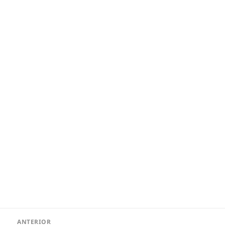
Navegación
ANTERIOR