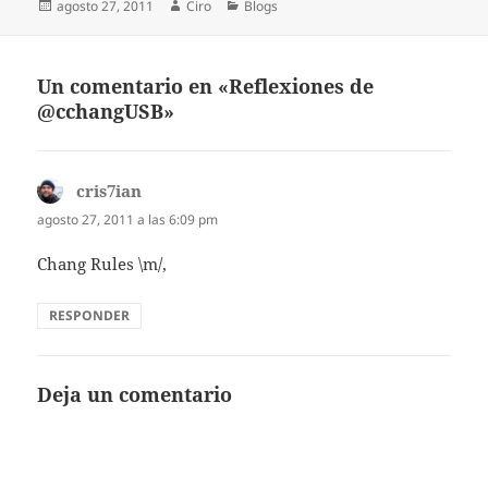
Publicado
Autor
Categorías
agosto 27, 2011
Ciro
Blogs
el
Un comentario en «Reflexiones de
@cchangUSB»
cris7ian
dice:
agosto 27, 2011 a las 6:09 pm
Chang Rules \m/,
RESPONDER
Deja un comentario