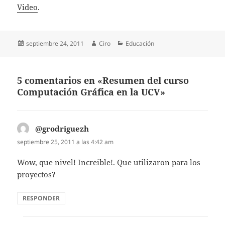
Video
.
Publicado
Autor
Categorías
septiembre 24, 2011
Ciro
Educación
el
5 comentarios en «Resumen del curso
Computación Gráfica en la UCV»
@grodriguezh
dice:
septiembre 25, 2011 a las 4:42 am
Wow, que nivel! Increible!. Que utilizaron para los
proyectos?
RESPONDER