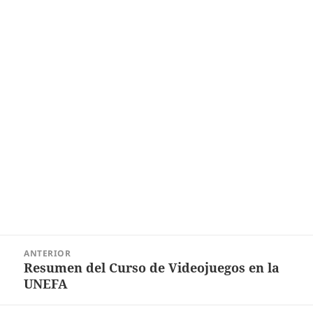
Navegación
ANTERIOR
de
Resumen del Curso de Videojuegos en la
Entrada
entradas
UNEFA
anterior: