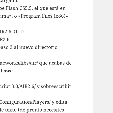
cargado.
be Flash CS5.5, el que está en
ama», o «Program Files (x86)»
AIR2.6_OLD.
IR2.6
paso 2 al nuevo directorio
meworks/libs/air/ que acabas de
al.swc
.
ipt 3.0/AIR2.6/ y sobreescribir
onfiguration/Players/ y edita
de texto (de pronto necesites