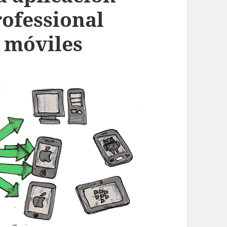
rofessional
 móviles