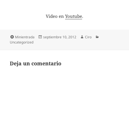
Video en
Youtube
.
Formato
Publicado
Autor
Categorías
Minientrada
septiembre 10, 2012
Ciro
el
Uncategorized
Deja un comentario