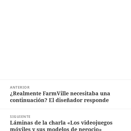
Navegación
ANTERIOR
de
¿Realmente FarmVille necesitaba una
Entrada
entradas
continuación? El diseñador responde
anterior:
SIGUIENTE
Láminas de la charla «Los videojuegos
Entrada
móviles y sus modelos de negocio»
siguiente: