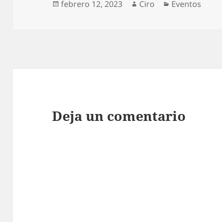
Publicado
Autor
Categorías
febrero 12, 2023
Ciro
Eventos
el
Deja un comentario