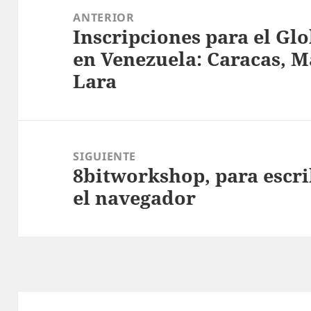
de
ANTERIOR
Inscripciones para el Gl
entradas
Entrada
en Venezuela: Caracas, M
anterior:
Lara
SIGUIENTE
8bitworkshop, para escrib
Entrada
el navegador
siguiente: