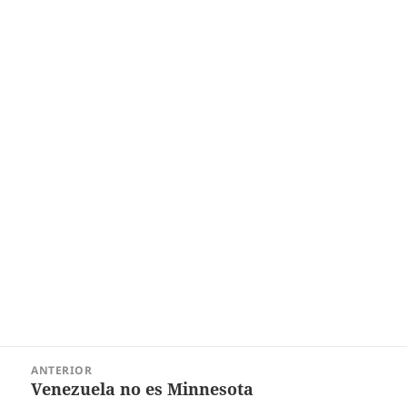
Navegación
ANTERIOR
de
Venezuela no es Minnesota
Entrada
entradas