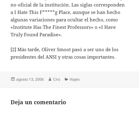
no oficial de la institución. Las siglas corresponden
a I Hate This F*****g Place, aunque se han hecho
algunas variaciones para ocultar el hecho, como
«Institute Has The Finest Professors» o «I Have
Truly Found Paradise».
[2] Más tarde, Oliver Smoot pasó a ser uno de los
presidentes del ANSI y otras cosas importantes.
Publicado
Autor
Categorías
agosto 13, 2006
Ciro
Viajes
el
Deja un comentario