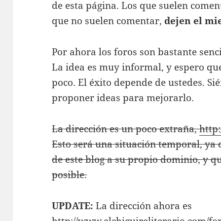
de esta página. Los que suelen comen
que no suelen comentar,
dejen el mi
Por ahora los foros son bastante senci
La idea es muy informal, y espero q
poco. El éxito depende de ustedes. Sié
proponer ideas para mejorarlo.
La dirección es un poco extraña,
http
Esto será una situación temporal, ya
de este blog a su propio dominio, y q
posible.
UPDATE:
La dirección ahora es