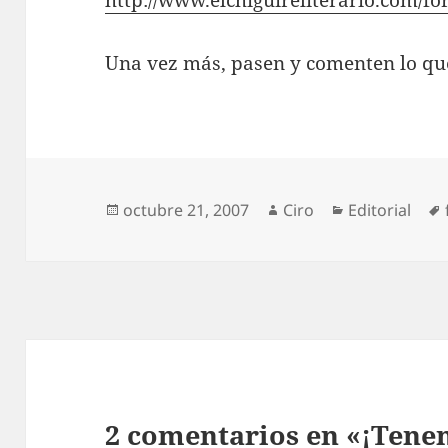
http://www.elchiguireliterario.com/fo
Una vez más, pasen y comenten lo que
Publicado
Autor
Categorías
octubre 21, 2007
Ciro
Editorial
el
2 comentarios en «¡Tene