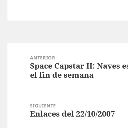
Navegación
de
ANTERIOR
Space Capstar II: Naves e
entradas
Entrada
el fin de semana
anterior:
SIGUIENTE
Enlaces del 22/10/2007
Entrada
siguiente: