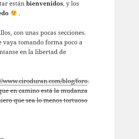
tar están
bienvenidos
, y los
edo
.
llos, con unas pocas secciones.
ue vaya tomando forma poco a
ntanse en la libertad de
://www.ciroduran.com/blog/foro
.
 que en camino está la mudanza
uiero que sea lo menos tortuoso