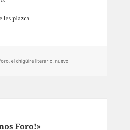
ro
.
 les plazca.
Etiquetas
foro
,
el chigüire literario
,
nuevo
mos Foro!»