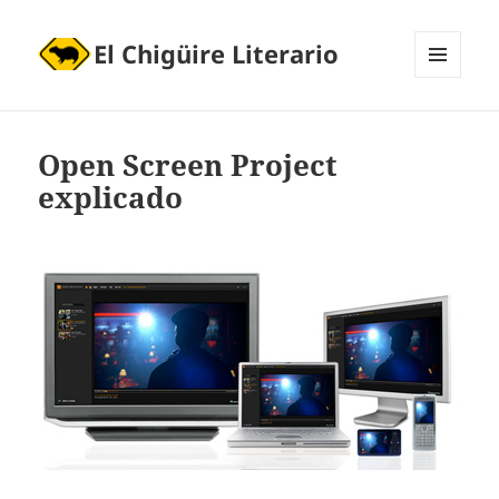
El Chigüire Literario
MENÚ
Y
WIDGETS
Open Screen Project
explicado