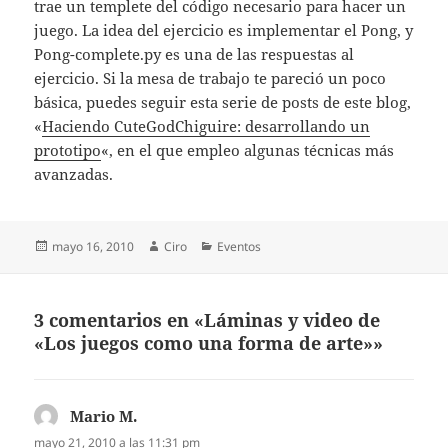
trae un templete del código necesario para hacer un
juego. La idea del ejercicio es implementar el Pong, y
Pong-complete.py es una de las respuestas al
ejercicio. Si la mesa de trabajo te pareció un poco
básica, puedes seguir esta serie de posts de este blog,
«
Haciendo CuteGodChiguire: desarrollando un
prototipo
«, en el que empleo algunas técnicas más
avanzadas.
Publicado
Autor
Categorías
mayo 16, 2010
Ciro
Eventos
el
3 comentarios en «Láminas y video de
«Los juegos como una forma de arte»»
Mario M.
dice:
mayo 21, 2010 a las 11:31 pm