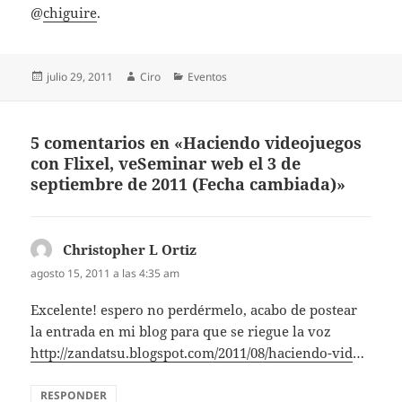
@
chiguire
.
Publicado
Autor
Categorías
julio 29, 2011
Ciro
Eventos
el
5 comentarios en «Haciendo videojuegos
con Flixel, veSeminar web el 3 de
septiembre de 2011 (Fecha cambiada)»
Christopher L Ortiz
dice:
agosto 15, 2011 a las 4:35 am
Excelente! espero no perdérmelo, acabo de postear
la entrada en mi blog para que se riegue la voz
http://zandatsu.blogspot.com/2011/08/haciendo-vid
…
RESPONDER