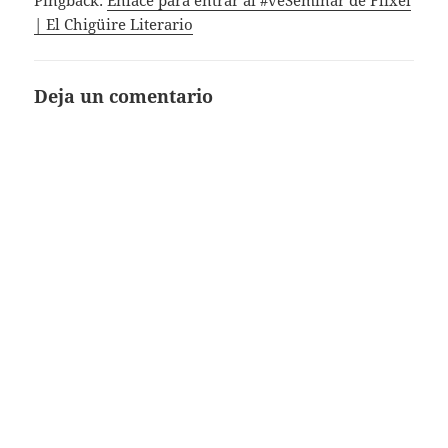
Pingback:
Enlace para entrar al #veSeminar de Flixel
| El Chigüire Literario
Deja un comentario