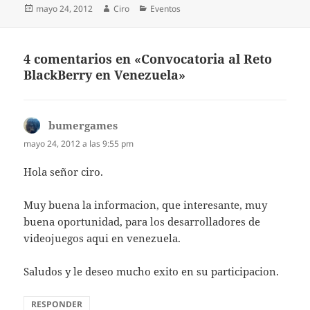
Publicado
Autor
Categorías
mayo 24, 2012
Ciro
Eventos
el
4 comentarios en «Convocatoria al Reto
BlackBerry en Venezuela»
bumergames
dice:
mayo 24, 2012 a las 9:55 pm
Hola señor ciro.
Muy buena la informacion, que interesante, muy
buena oportunidad, para los desarrolladores de
videojuegos aqui en venezuela.
Saludos y le deseo mucho exito en su participacion.
RESPONDER