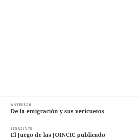
Navegación
ANTERIOR
de
De la emigración y sus vericuetos
Entrada
entradas
anterior:
SIGUIENTE
El Juego de las JOINCIC publicado
Entrada