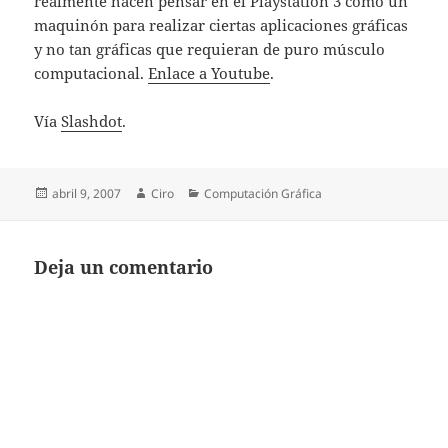
realmente hacen pensar en el Playstation 3 como un
maquinón para realizar ciertas aplicaciones gráficas
y no tan gráficas que requieran de puro músculo
computacional.
Enlace a Youtube
.
Vía
Slashdot
.
Publicado
Autor
Categorías
abril 9, 2007
Ciro
Computación Gráfica
el
Deja un comentario