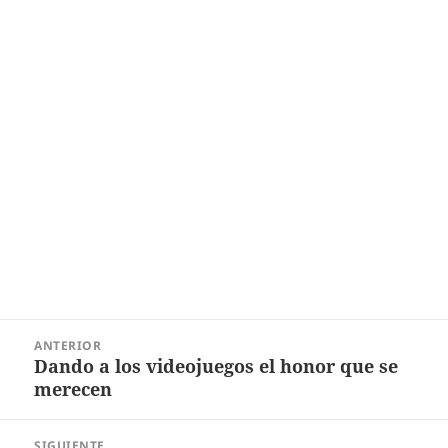
Navegación
ANTERIOR
de
Dando a los videojuegos el honor que se
Entrada
entradas
merecen
anterior:
SIGUIENTE