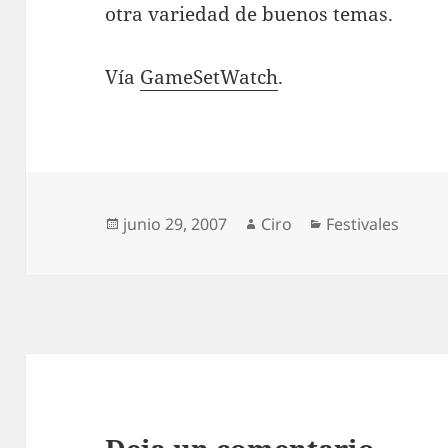
otra variedad de buenos temas.
Vía
GameSetWatch
.
Publicado
Autor
Categorías
junio 29, 2007
Ciro
Festivales
el