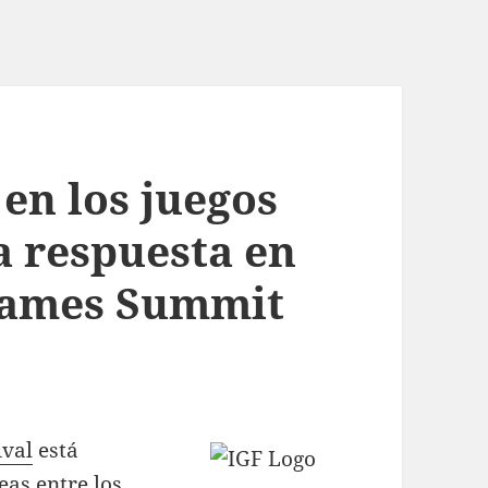
 en los juegos
a respuesta en
Games Summit
ival
está
eas entre los