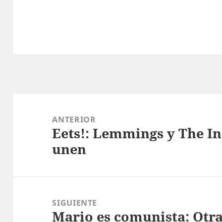
Navegación
de
ANTERIOR
Eets!: Lemmings y The I
entradas
Entrada
unen
anterior:
SIGUIENTE
Mario es comunista: Otr
Entrada