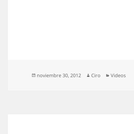
Publicado
Autor
Categoría
noviembre 30, 2012
Ciro
Videos
el