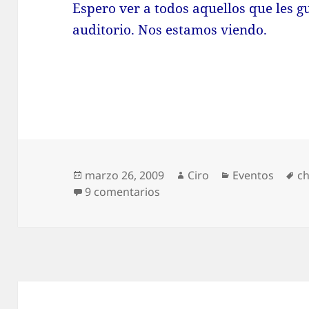
Espero ver a todos aquellos que les gu
auditorio. Nos estamos viendo.
Publicado
Autor
Categorías
Et
marzo 26, 2009
Ciro
Eventos
ch
el
en Ciclo de Charlas de Videoj
9 comentarios