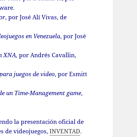
tware.
or
, por José Alí Vivas, de
deojuegos en Venezuela
, por José
on XNA,
por Andrés Cavallin,
para juegos de video
, por Esmitt
 de un Time-Management game
,
endo la presentación oficial de
es de videojuegos,
INVENTAD
.