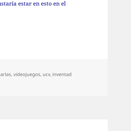
staría estar en esto en el
iquetas
arlas
,
videojuegos
,
ucv
,
inventad
uegos en la UCV el 17 de abril