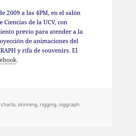
de 2009 a las 4PM, en el salón
e Ciencias de la UCV, con
iento previo para atender a la
royección de animaciones del
APH y rifa de souvenirs. El
cebook
.
quetas
,
charla
,
skinning
,
rigging
,
siggraph
rabajo en una animación 3D: skinning, rigging y animación