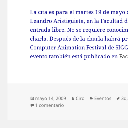
La cita es para el martes 19 de mayo 
Leandro Aristiguieta, en la Facultad d
entrada libre. No se requiere conocim
charla. Después de la charla habrá p
Computer Animation Festival de SIGGR
evento también está publicado en
Fa
Publicado
Autor
Categorías
Eti
mayo 14, 2009
Ciro
Eventos
3d
el
en Charla sobre la línea de t
1 comentario