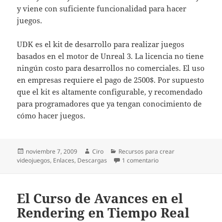
y viene con suficiente funcionalidad para hacer
juegos.
UDK es el kit de desarrollo para realizar juegos
basados en el motor de Unreal 3. La licencia no tiene
ningún costo para desarrollos no comerciales. El uso
en empresas requiere el pago de 2500$. Por supuesto
que el kit es altamente configurable, y recomendado
para programadores que ya tengan conocimiento de
cómo hacer juegos.
Publicado
Autor
Categorías
noviembre 7, 2009
Ciro
Recursos para crear
el
en Unity y Unreal Deve
videojuegos
,
Enlaces
,
Descargas
1 comentario
El Curso de Avances en el
Rendering en Tiempo Real