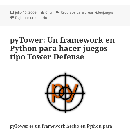
Publicado
Autor
Categorías
julio 15, 2009
Ciro
Recursos para crear videojuegos
el
en Peligro: Una fuente con iconos para juegos indie
Deja un comentario
pyTower: Un framework en
Python para hacer juegos
tipo Tower Defense
pyTower
es un framework hecho en Python para