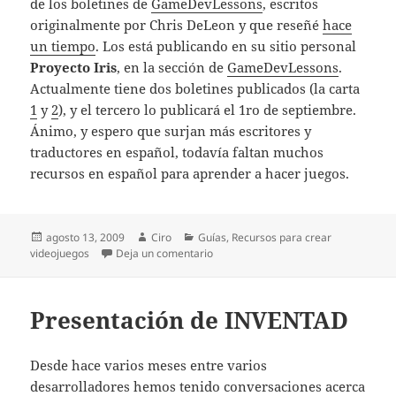
de los boletines de
GameDevLessons
, escritos
originalmente por Chris DeLeon y que reseñé
hace
un tiempo
. Los está publicando en su sitio personal
Proyecto Iris
, en la sección de
GameDevLessons
.
Actualmente tiene dos boletines publicados (la carta
1
y
2
), y el tercero lo publicará el 1ro de septiembre.
Ánimo, y espero que surjan más escritores y
traductores en español, todavía faltan muchos
recursos en español para aprender a hacer juegos.
Publicado
Autor
Categorías
agosto 13, 2009
Ciro
Guías
,
Recursos para crear
el
en Boletines de GameDevLessons tra
videojuegos
Deja un comentario
Presentación de INVENTAD
Desde hace varios meses entre varios
desarrolladores hemos tenido conversaciones acerca