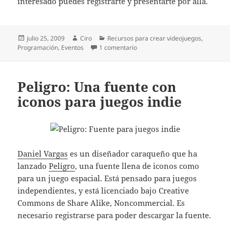
interesado puedes registrarte y presentarte por allá.
Publicado
Autor
Categorías
julio 25, 2009
Ciro
Recursos para crear videojuegos
,
el
en Presentación de INVENTAD
Programación
,
Eventos
1 comentario
Peligro: Una fuente con
iconos para juegos indie
Daniel Vargas
es un diseñador caraqueño que ha
lanzado
Peligro
, una fuente llena de iconos como
para un juego espacial. Está pensado para juegos
independientes, y está licenciado bajo Creative
Commons de Share Alike, Noncommercial. Es
necesario registrarse para poder descargar la fuente.