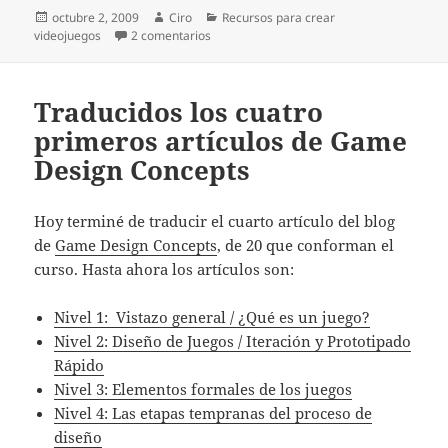
Publicado
Autor
Categorías
octubre 2, 2009
Ciro
Recursos para crear
el
en El Curso de Avances en el Rendering e
videojuegos
2 comentarios
Traducidos los cuatro
primeros artículos de Game
Design Concepts
Hoy terminé de traducir el cuarto artículo del blog
de
Game Design Concepts
, de 20 que conforman el
curso. Hasta ahora los artículos son:
Nivel 1: Vistazo general / ¿Qué es un juego?
Nivel 2: Diseño de Juegos / Iteración y Prototipado
Rápido
Nivel 3: Elementos formales de los juegos
Nivel 4: Las etapas tempranas del proceso de
diseño