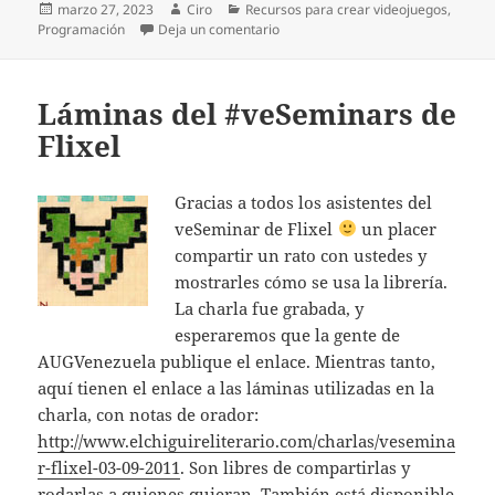
Publicado
Autor
Categorías
marzo 27, 2023
Ciro
Recursos para crear videojuegos
,
el
en 8bitworkshop, para escribir códi
Programación
Deja un comentario
Láminas del #veSeminars de
Flixel
Gracias a todos los asistentes del
veSeminar de Flixel
un placer
compartir un rato con ustedes y
mostrarles cómo se usa la librería.
La charla fue grabada, y
esperaremos que la gente de
AUGVenezuela publique el enlace. Mientras tanto,
aquí tienen el enlace a las láminas utilizadas en la
charla, con notas de orador:
http://www.elchiguireliterario.com/charlas/vesemina
r-flixel-03-09-2011
. Son libres de compartirlas y
rodarlas a quienes quieran. También está disponible