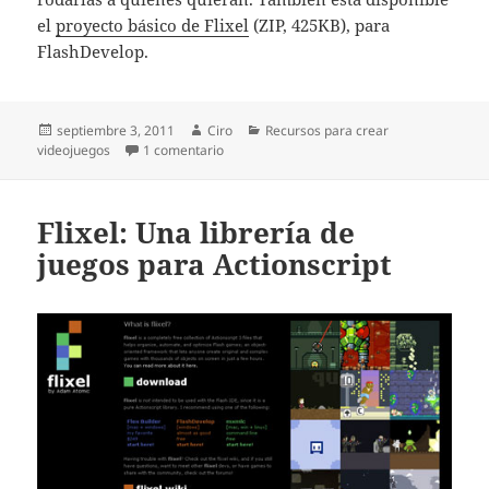
el
proyecto básico de Flixel
(ZIP, 425KB), para
FlashDevelop.
Publicado
Autor
Categorías
septiembre 3, 2011
Ciro
Recursos para crear
el
en Láminas del #veSeminars de Flixel
videojuegos
1 comentario
Flixel: Una librería de
juegos para Actionscript